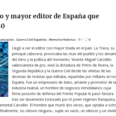
do y mayor editor de España que
40
unicación
,
Guerra Civil Española
,
Memoria Histórica
1
0
Llegó a ser el editor con mayor tirada en el país. La Traca, su
principal cabecera, provocaba las risas del pueblo y los desair
del clero y la política del momento. Vicente Miguel Carceller,
valencianista de pro, vivió la dictadura de Primo de Rivera, la
Segunda República y la Guerra Civil desde las viñetas de las
decenas de revistas que editaba, repartidas por millares en t
España. Fue un empresario de éxito, amante y promotor de l
industria teatral, un hombre de negocios inmobiliarios cuya
firme posición de defensa del Frente Popular le pasó factura:
tras ser duramente torturado por el joven régimen franquista,
cumental Carceller. El hombre que murió dos veces, que optaba a och
inalmente, no obtuvo ninguna-, suple un vacío, un silencio y un olvid