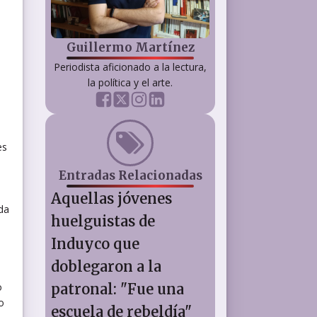
Guillermo Martínez
Periodista aficionado a la lectura,
la política y el arte.
es
Entradas Relacionadas
Aquellas jóvenes
oda
huelguistas de
a
Induyco que
doblegaron a la
o
patronal: "Fue una
o
escuela de rebeldía"