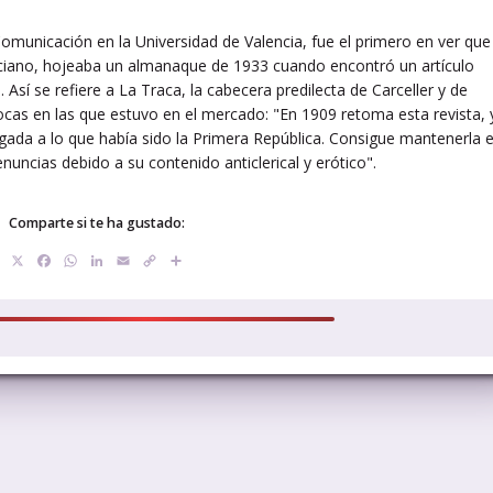
Comunicación en la Universidad de Valencia, fue el primero en ver que
enciano, hojeaba un almanaque de 1933 cuando encontró un artículo
 Así se refiere a La Traca, la cabecera predilecta de Carceller y de
pocas en las que estuvo en el mercado: "En 1909 retoma esta revista, 
 ligada a lo que había sido la Primera República. Consigue mantenerla 
uncias debido a su contenido anticlerical y erótico".
Comparte si te ha gustado:
X
Facebook
WhatsApp
LinkedIn
Email
Copy
Compartir
Link