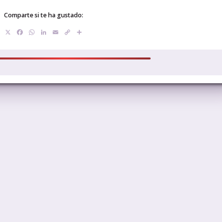
Comparte si te ha gustado:
X
Facebook
WhatsApp
LinkedIn
Email
Copy
Compartir
Link