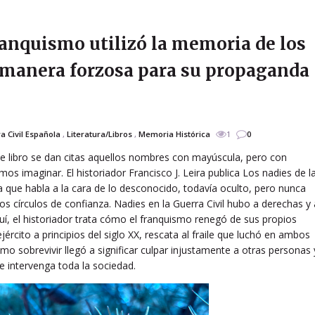
 franquismo utilizó la memoria de los
 manera forzosa para su propaganda
a Civil Española
,
Literatura/Libros
,
Memoria Histórica
1
0
e libro se dan citas aquellos nombres con mayúscula, pero con
 imaginar. El historiador Francisco J. Leira publica Los nadies de l
a que habla a la cara de lo desconocido, todavía oculto, pero nunca
s círculos de confianza. Nadies en la Guerra Civil hubo a derechas y 
uí, el historiador trata cómo el franquismo renegó de sus propios
ército a principios del siglo XX, rescata al fraile que luchó en ambos
o sobrevivir llegó a significar culpar injustamente a otras personas 
ue intervenga toda la sociedad.