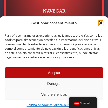
NAVEGAR
Página de Portada
Sobre mí / Contacto
Gestionar consentimiento
LEGAL
Para ofrecer las mejores experiencias, utilizamos tecnologías como las
Política de Privacidad
cookies para almacenar y/o acceder a la información del dispositivo. El
Política de Cookies
consentimiento de estas tecnologías nos permitirá procesar datos
Accesibilidad
como el comportamiento de navegación o las identificaciones únicas
en este sitio. No consentir o retirar el consentimiento, puede afectar
Esta empresa ha sido beneficiaria del bono Kit Digital y lo ha
negativamente a ciertas características y funciones.
utilizado para la solución digital: Sitio web y presencia en
internet, financiado por la Unión Europea – NextGeneration EU
Aceptar
Denegar
© 2026 Guillermo Martínez | Todos los derechos reservados |
Powered by
Anova IT
Ver preferencias
Spanish
Política de cookies
Política de Privacidad