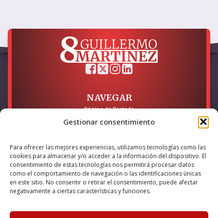
NAVEGAR
Página de Portada
Sobre mí / Contacto
Gestionar consentimiento
LEGAL
Para ofrecer las mejores experiencias, utilizamos tecnologías como las
Política de Privacidad
cookies para almacenar y/o acceder a la información del dispositivo. El
Política de Cookies
consentimiento de estas tecnologías nos permitirá procesar datos
Accesibilidad
como el comportamiento de navegación o las identificaciones únicas
en este sitio. No consentir o retirar el consentimiento, puede afectar
Esta empresa ha sido beneficiaria del bono Kit Digital y lo ha
negativamente a ciertas características y funciones.
utilizado para la solución digital: Sitio web y presencia en
internet, financiado por la Unión Europea – NextGeneration EU