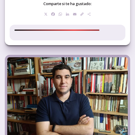
Comparte si te ha gustado:
X
Facebook
WhatsApp
LinkedIn
Email
Copy
Compartir
Link