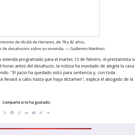
trimonio de Alcalá de Henares, de 78 y 82 años,
os de desahucios sobre su vivienda. — Guillermo Martínez
su vivienda programado para el martes 13 de febrero, el prestamista s
4 horas antes del desahucio, la noticia ha inundado de alegría la casa
endo. "El juicio ha quedado visto para sentencia y, con toda
o se llevará a cabo hasta que haya dictamen", explica el abogado de la
Comparte si te ha gustado:
X
Facebook
WhatsApp
LinkedIn
Email
Copy
Compartir
Link