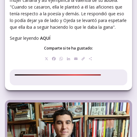
mujer canaria y así ejemplifica la valentía de su abuela:
"Cuando se casaron, ella le planteó a él las aficiones que
tenía respecto a la poesía y demás. Le respondió que eso
lo podía dejar ya de lado y Ojeda se levantó para espetarle
que ella iba a seguir haciendo lo que le daba la gana".
Seguir leyendo
AQUÍ
Comparte si te ha gustado:
X
Facebook
WhatsApp
LinkedIn
Email
Copy
Compartir
Link