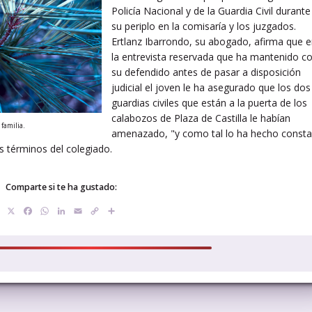
Policía Nacional y de la Guardia Civil durante
su periplo en la comisaría y los juzgados.
Ertlanz Ibarrondo, su abogado, afirma que 
la entrevista reservada que ha mantenido c
su defendido antes de pasar a disposición
judicial el joven le ha asegurado que los dos
guardias civiles que están a la puerta de los
calabozos de Plaza de Castilla le habían
familia.
amenazado, "y como tal lo ha hecho consta
os términos del colegiado.
Comparte si te ha gustado:
X
Facebook
WhatsApp
LinkedIn
Email
Copy
Compartir
Link