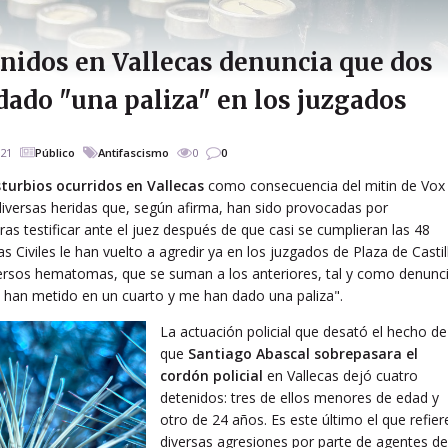
enidos en Vallecas denuncia que dos
 dado "una paliza" en los juzgados
021
Público
Antifascismo
0
0
turbios ocurridos en Vallecas
como consecuencia del mitin de Vox
diversas heridas que, según afirma, han sido provocadas por
as testificar ante el juez después de que casi se cumplieran las 48
 Civiles le han vuelto a agredir ya en los juzgados de Plaza de Castil
ersos hematomas, que se suman a los anteriores, tal y como denunc
e han metido en un cuarto y me han dado una paliza".
La actuación policial que desató el hecho de
que
Santiago Abascal sobrepasara el
cordón policial
en Vallecas dejó cuatro
detenidos: tres de ellos menores de edad y
otro de 24 años. Es este último el que refier
diversas agresiones por parte de agentes de