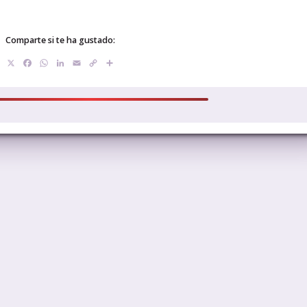
Comparte si te ha gustado:
X
Facebook
WhatsApp
LinkedIn
Email
Copy
Compartir
Link