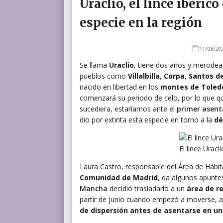
Uraclio, el lince ibéric
especie en la región
11/08/20
Se llama
Uraclio
, tiene dos años y merode
pueblos como
Villalbilla
,
Corpa
,
Santos d
nacido en libertad en los
montes de Toled
comenzará su periodo de celo, por lo que qu
sucediera, estaríamos ante el
primer asent
dio por extinta esta especie en torno a la
dé
El lince Urac
Laura Castro, responsable del Área de Hábit
Comunidad de Madrid
, da algunos apuntes
Mancha
decidió trasladarlo a un
área de r
partir de junio cuando empezó a moverse, a
de dispersión antes de asentarse en un 