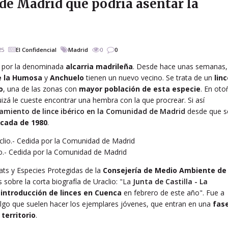
o de Madrid que podría asentar la
25
El Confidencial
Madrid
0
0
a por la denominada
alcarria madrileña
. Desde hace unas semanas,
e la Humosa
y
Anchuelo
tienen un nuevo vecino. Se trata de un
lin
o
, una de las zonas con
mayor población de esta especie
. En oto
izá le cueste encontrar una hembra con la que procrear. Si así
amiento de lince ibérico en la Comunidad de Madrid
desde que s
cada de 1980
.
lio.- Cedida por la Comunidad de Madrid
ats y Especies Protegidas de la
Consejería de Medio Ambiente de 
 sobre la corta biografía de Uraclio: "La
Junta de Castilla - La
eintroducción de linces en Cuenca
en febrero de este año". Fue a
lgo que suelen hacer los ejemplares jóvenes, que entran en una
fas
territorio
.