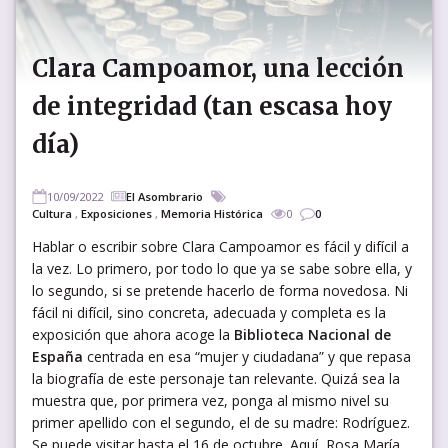
Clara Campoamor, una lección
de integridad (tan escasa hoy
día)
10/09/2022
El Asombrario
Cultura
,
Exposiciones
,
Memoria Histórica
0
0
Hablar o escribir sobre Clara Campoamor es fácil y difícil a
la vez. Lo primero, por todo lo que ya se sabe sobre ella, y
lo segundo, si se pretende hacerlo de forma novedosa. Ni
fácil ni difícil, sino concreta, adecuada y completa es la
exposición que ahora acoge la
Biblioteca Nacional de
España
centrada en esa “mujer y ciudadana” y que repasa
la biografía de este personaje tan relevante. Quizá sea la
muestra que, por primera vez, ponga al mismo nivel su
primer apellido con el segundo, el de su madre: Rodríguez.
Se puede visitar hasta el 16 de octubre. Aquí, Rosa María