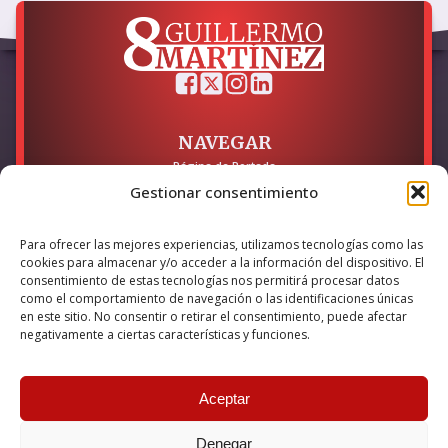
NAVEGAR
Página de Portada
Sobre mí / Contacto
Gestionar consentimiento
LEGAL
Para ofrecer las mejores experiencias, utilizamos tecnologías como las
Política de Privacidad
cookies para almacenar y/o acceder a la información del dispositivo. El
Política de Cookies
consentimiento de estas tecnologías nos permitirá procesar datos
Accesibilidad
como el comportamiento de navegación o las identificaciones únicas
en este sitio. No consentir o retirar el consentimiento, puede afectar
Esta empresa ha sido beneficiaria del bono Kit Digital y lo ha
negativamente a ciertas características y funciones.
utilizado para la solución digital: Sitio web y presencia en
internet, financiado por la Unión Europea – NextGeneration EU
Aceptar
Denegar
© 2026 Guillermo Martínez | Todos los derechos reservados |