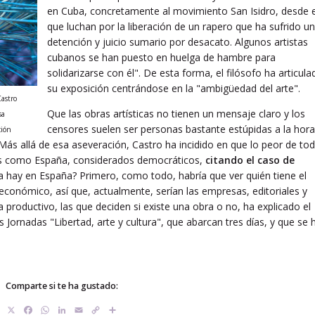
en Cuba, concretamente al movimiento San Isidro, desde e
que luchan por la liberación de un rapero que ha sufrido u
detención y juicio sumario por desacato. Algunos artistas
cubanos se han puesto en huelga de hambre para
solidarizarse con él". De esta forma, el filósofo ha articula
su exposición centrándose en la "ambigüedad del arte".
Castro
Que las obras artísticas no tienen un mensaje claro y los
sa
censores suelen ser personas bastante estúpidas a la hora
ción
. Más allá de esa aseveración, Castro ha incidido en que lo peor de to
es como España, considerados democráticos,
citando el caso de
hay en España? Primero, como todo, habría que ver quién tiene el
económico, así que, actualmente, serían las empresas, editoriales y
 productivo, las que deciden si existe una obra o no, ha explicado el
 Jornadas "Libertad, arte y cultura", que abarcan tres días, y que se 
Comparte si te ha gustado:
X
Facebook
WhatsApp
LinkedIn
Email
Copy
Compartir