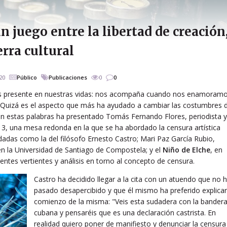
n juego entre la libertad de creación
erra cultural
20
Público
Publicaciones
0
0
más presente en nuestras vidas: nos acompaña cuando nos enamoramo
Quizá es el aspecto que más ha ayudado a cambiar las costumbres 
 Con estas palabras ha presentado Tomás Fernando Flores, periodista y
o 3, una mesa redonda en la que se ha abordado la censura artística
adas como la del filósofo Ernesto Castro; Mari Paz García Rubio,
 en la Universidad de Santiago de Compostela; y el
Niño de Elche
, en
entes vertientes y análisis en torno al concepto de censura.
Castro ha decidido llegar a la cita con un atuendo que no 
pasado desapercibido y que él mismo ha preferido explicar
comienzo de la misma: "Veis esta sudadera con la bander
cubana y pensaréis que es una declaración castrista. En
realidad quiero poner de manifiesto y denunciar la censura