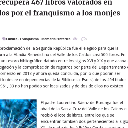
recupera 467 libros valorados en
os por el franquismo a los monjes
Cultura
,
Franquismo
,
Memoria Histórica
1
0
 proclamación de la Segunda República fue el elegido para que la
a a la Abadía Benedictina del Valle de los Caídos casi 500 libros. En
n tesoro bibliográfico datado entre los siglos XVI y XIX y que acaba
vestigación y la comprobación de registros por parte del Departamento
comenzó en 2018 y ahora queda concluida, por lo que podrán ser
 lo desee en dependencias de la Biblioteca. Eso sí, de los 494 títulos
 1961, 33 no han podido ser localizados y de dos de ellos no existen
El padre Laurentino Sáenz de Buruaga fue el
abad de la Santa Cruz del Valle de los Caídos q
recibió el lote de libros, entre los que se
encuentran también dos pertenecientes al sigl
XX, de parte de José Ibáñez Cerdá, secretario