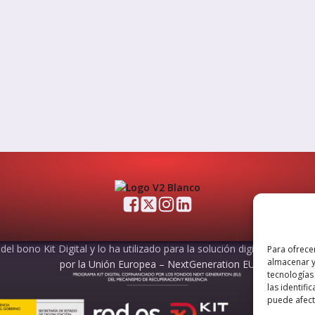
el bono Kit Digital y lo ha utilizado para la solución digital: Sitio web
Para ofrece
almacenar y
por la Unión Europea – NextGeneration EU
tecnologías
las identifi
puede afecta