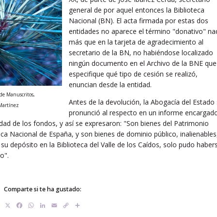
general de por aquel entonces la Biblioteca
Nacional (BN). El acta firmada por estas dos
entidades no aparece el término "donativo" na
más que en la tarjeta de agradecimiento al
secretario de la BN, no habiéndose localizado
ningún documento en el Archivo de la BNE que
especifique qué tipo de cesión se realizó,
enuncian desde la entidad.
 de Manuscritos,
Antes de la devolución, la Abogacía del Estado
Martínez
pronunció al respecto en un informe encargad
dad de los fondos, y así se expresaron: "Son bienes del Patrimonio
teca Nacional de España, y son bienes de dominio público, inalienables
 su depósito en la Biblioteca del Valle de los Caídos, solo pudo haber
o".
Comparte si te ha gustado:
X
Facebook
WhatsApp
LinkedIn
Email
Copy
Compartir
Link