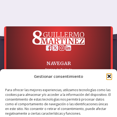
NAVEGAR
Página de Portada
Sobre mí / Contacto
Gestionar consentimiento
LEGAL
Para ofrecer las mejores experiencias, utilizamos tecnologías como las
Política de Privacidad
cookies para almacenar y/o acceder a la información del dispositivo. El
Política de Cookies
consentimiento de estas tecnologías nos permitirá procesar datos
Accesibilidad
como el comportamiento de navegación o las identificaciones únicas
en este sitio. No consentir o retirar el consentimiento, puede afectar
Esta empresa ha sido beneficiaria del bono Kit Digital y lo ha
negativamente a ciertas características y funciones.