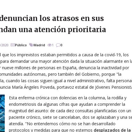
 denuncian los atrasos en sus
dan una atención prioritaria
/2020
Público
Madrid
1
0
 que los imprevistos estaban permitidos a causa de la covid-19, los
o para demandar una mayor atención dada la situación alarmante en l
r nueve millones de personas en España, denuncia la inactividad por
 comunidades autónomas, pero también del Gobierno, porque "la
 cuando las cosas siguen igual a nivel administrativo, falta personal
nuncia María Ángeles Poveda, portavoz estatal de Jóvenes Pensionist
Esta enferma crónica con dolencias en la columna, la rodilla y
endometriosis da algunas cifras que ayudan a comprender la
magnitud del asunto: de cada diez consultas planificadas con un
paciente crónico, siete se cancelaban, dos se aplazaban y una s
atendía. "No entendemos cómo no se han desarrollado
protocolos y medidas para que no estemos
desplazados de la