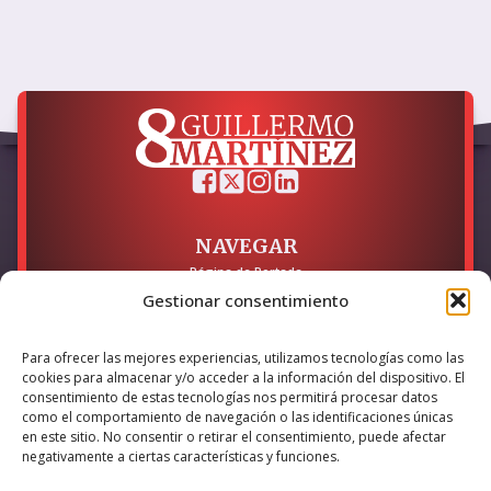
NAVEGAR
Página de Portada
Sobre mí / Contacto
Gestionar consentimiento
LEGAL
Para ofrecer las mejores experiencias, utilizamos tecnologías como las
Política de Privacidad
cookies para almacenar y/o acceder a la información del dispositivo. El
Política de Cookies
consentimiento de estas tecnologías nos permitirá procesar datos
Accesibilidad
como el comportamiento de navegación o las identificaciones únicas
en este sitio. No consentir o retirar el consentimiento, puede afectar
Esta empresa ha sido beneficiaria del bono Kit Digital y lo ha
negativamente a ciertas características y funciones.
utilizado para la solución digital: Sitio web y presencia en