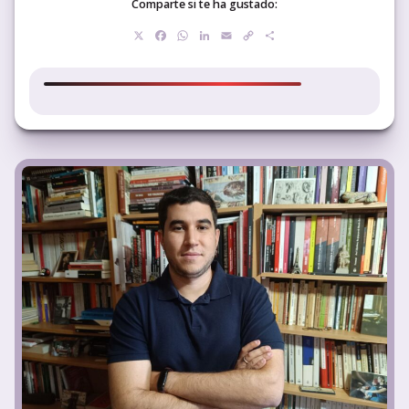
Comparte si te ha gustado:
X
Facebook
WhatsApp
LinkedIn
Email
Copy
Compartir
Link